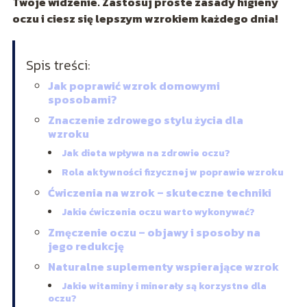
Twoje widzenie. Zastosuj proste zasady higieny
oczu i ciesz się lepszym wzrokiem każdego dnia!
Spis treści:
Jak poprawić wzrok domowymi
sposobami?
Znaczenie zdrowego stylu życia dla
wzroku
Jak dieta wpływa na zdrowie oczu?
Rola aktywności fizycznej w poprawie wzroku
Ćwiczenia na wzrok – skuteczne techniki
Jakie ćwiczenia oczu warto wykonywać?
Zmęczenie oczu – objawy i sposoby na
jego redukcję
Naturalne suplementy wspierające wzrok
Jakie witaminy i minerały są korzystne dla
oczu?