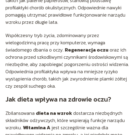
takich jak palenie papierosów, stanowią podstawę
profilaktyki chorób okulistycznych. Odpowiednie nawyki
pomagają utrzymać prawidłowe funkcjonowanie narządu
wzroku przez długie lata.
Współczesny tryb życia, zdominowany przez
wielogodzinną pracę przy komputerze, wymaga
świadomego dbania o oczy.
Regeneracja oczu
oraz ich
ochrona przed szkodliwymi czynnikami środowiskowymi są
niezbędne, aby zapobiegać pogorszeniu ostrości widzenia.
Odpowiednia profilaktyka wpływa na mniejsze ryzyko
wystąpienia chorób, takich jak zwyrodnienie plamki żółtej
czy zespół suchego oka.
Jak dieta wpływa na zdrowie oczu?
Zbilansowana
dieta na wzrok
dostarcza niezbędnych
składników odżywczych, które wspierają funkcje narządu
wzroku.
Witamina A
jest szczególnie ważna dla
prawidłowego widzenia po zmroku, a jej niedobór może