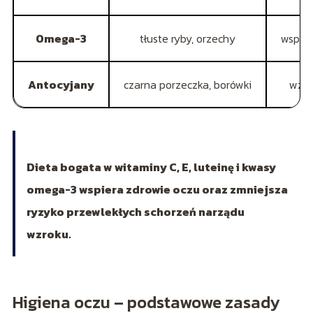
Omega-3
tłuste ryby, orzechy
wspier
Antocyjany
czarna porzeczka, borówki
wzma
Dieta bogata w witaminy C, E, luteinę i kwasy
omega-3 wspiera zdrowie oczu oraz zmniejsza
ryzyko przewlekłych schorzeń narządu
wzroku.
Higiena oczu – podstawowe zasady