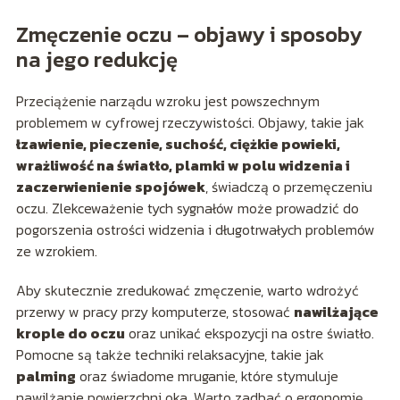
Zmęczenie oczu – objawy i sposoby
na jego redukcję
Przeciążenie narządu wzroku jest powszechnym
problemem w cyfrowej rzeczywistości. Objawy, takie jak
łzawienie, pieczenie, suchość, ciężkie powieki,
wrażliwość na światło, plamki w polu widzenia i
zaczerwienienie spojówek
, świadczą o przemęczeniu
oczu. Zlekceważenie tych sygnałów może prowadzić do
pogorszenia ostrości widzenia i długotrwałych problemów
ze wzrokiem.
Aby skutecznie zredukować zmęczenie, warto wdrożyć
przerwy w pracy przy komputerze, stosować
nawilżające
krople do oczu
oraz unikać ekspozycji na ostre światło.
Pomocne są także techniki relaksacyjne, takie jak
palming
oraz świadome mruganie, które stymuluje
nawilżanie powierzchni oka. Warto zadbać o ergonomię