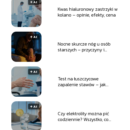
🟅 AI
Kwas hialuronowy zastrzyki w
kolano – opinie, efekty, cena
🟅 AI
Nocne skurcze nóg u osób
starszych – przyczyny i
sposoby leczenia
🟅 AI
Test na łuszczycowe
zapalenie stawów – jak
przebiega i kiedy wykonać?
🟅 AI
Czy elektrolity można pić
codziennie? Wszystko, co
musisz wiedzieć