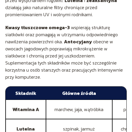
przed wysychaniem rogówki.
Luteina
i
zeaksantyna
działają jako naturalne filtry chroniące przed
promieniowaniem UV i wolnymi rodnikami.
Kwasy tłuszczowe omega-3
wspierają strukturę
siatkówki oraz pomagają w utrzymaniu odpowiedniego
nawilżenia powierzchni oka.
Antocyjany
obecne w
owocach jagodowych poprawiają mikrokrążenie w
siatkówce i chronią przed jej uszkodzeniem.
Suplementacja tych składników może być szczególnie
korzystna u osób starszych oraz pracujących intensywnie
przy komputerze.
Składnik
Główne źródła
Witamina A
marchew, jaja, wątróbka
pop
Luteina
szpinak, jarmuż
chron