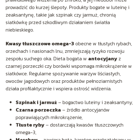
prowadzić do kurzej ślepoty. Produkty bogate w luteinę i
zeaksantynę, takie jak szpinak czy jarmuż, chronią
siatkówkę przed szkodliwym działaniem światła
niebieskiego.
Kwasy tłuszczowe omega-3
obecne w tłustych rybach,
orzechach i nasionach lnu, zmniejszają ryzyko rozwoju
zespołu suchego oka. Dieta bogata w
antocyjany
z
czarnej porzeczki czy borówki wspomaga mikrokrążenie w
siatkówce. Regularne spożywanie warzyw liściastych,
owoców jagodowych oraz produktów pełnoziarnistych
działa profilaktycznie i wspiera ostrość widzenia.
Szpinak i jarmuż
– bogactwo luteiny i zeaksantyny,
Czarna porzeczka
– źródło antocyjanów
poprawiających mikrokrążenie,
Tłuste ryby
– dostarczają kwasów tłuszczowych
omega-3,
Marchew
– zawiera beta-karoten przekształcany w