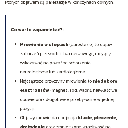
których objawem są parestezje w kończynach dolnych.
Co warto zapamietać?:
Mrowienie w stopach
(parestezje) to objaw
zaburzeń przewodnictwa nerwowego, mogący
wskazywać na poważne schorzenia
neurologiczne lub kardiologiczne.
Najczęstsze przyczyny mrowienia to
niedobory
elektrolitów
(magnez, sód, wapń), niewłaściwe
obuwie oraz długotrwałe przebywanie w jednej
pozycji.
Objawy mrowienia obejmują
kłucie, pieczenie,
drętwienie
oraz zmniejszoną wrażliwość na