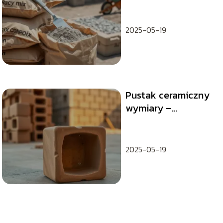
na m3? Kalkulator
online
2025-05-19
Pustak ceramiczny
wymiary –
najpopularniejsze
rozmiary i
zastosowanie
2025-05-19